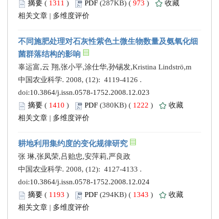
摘要
(
1311
)
PDF
(287KB) (
973
)
收藏
相关文章
|
多维度评价
不同施肥处理对石灰性紫色土微生物数量及氨氧化细
菌群落结构的影响
辜运富,云 翔,张小平,涂仕华,孙锡发,Kristina Lindströ,m
中国农业科学. 2008, (12): 4119-4126 .
doi:
10.3864/j.issn.0578-1752.2008.12.023
摘要
(
1410
)
PDF
(380KB) (
1222
)
收藏
相关文章
|
多维度评价
耕地利用集约度的变化规律研究
张 琳,张凤荣,吕贻忠,安萍莉,严良政
中国农业科学. 2008, (12): 4127-4133 .
doi:
10.3864/j.issn.0578-1752.2008.12.024
摘要
(
1193
)
PDF
(294KB) (
1343
)
收藏
相关文章
|
多维度评价