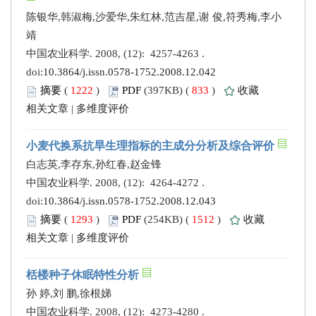
陈银华,韩淑梅,沙爱华,朱红林,范吉星,谢 俊,符秀梅,李小
靖
中国农业科学. 2008, (12): 4257-4263 .
doi:
10.3864/j.issn.0578-1752.2008.12.042
摘要
(
1222
)
PDF
(397KB) (
833
)
收藏
相关文章
|
多维度评价
小麦代换系抗旱生理指标的主成分分析及综合评价
白志英,李存东,孙红春,赵金锋
中国农业科学. 2008, (12): 4264-4272 .
doi:
10.3864/j.issn.0578-1752.2008.12.043
摘要
(
1293
)
PDF
(254KB) (
1512
)
收藏
相关文章
|
多维度评价
栝楼种子休眠特性分析
孙 婷,刘 鹏,徐根娣
中国农业科学. 2008, (12): 4273-4280 .