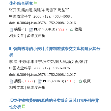
体外结合研究
张开玉,熊如意,吴建祥,周雪平,周益军
中国农业科学. 2008, (12): 4063-4068 .
doi:
10.3864/j.issn.0578-1752.2008.12.016
摘要
(
)
PDF
(433KB) (
992
)
收藏
相关文章
|
多维度评价
叶锈菌诱导的小麦叶片抑制差减杂交文库构建及其分
析
李 星,于秀梅,李亚宁,张立荣,刘大群,杨文香,张 汀
中国农业科学. 2008, (12): 4069-4076 .
doi:
10.3864/j.issn.0578-1752.2008.12.017
摘要
(
1353
)
PDF
(480KB) (
911
)
收藏
相关文章
|
多维度评价
瓜类作物枯萎病病原菌的分类鉴定及其ITS序列差异
性分析