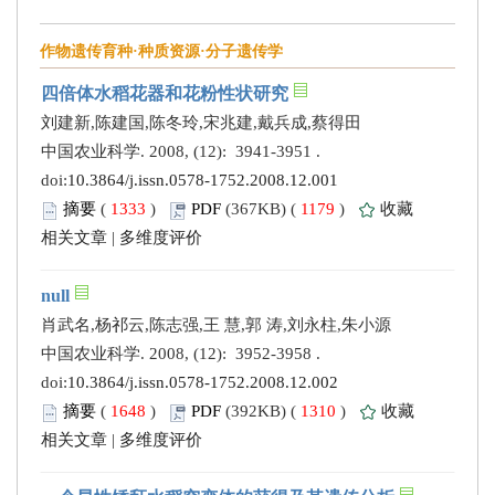
作物遗传育种·种质资源·分子遗传学
四倍体水稻花器和花粉性状研究
刘建新,陈建国,陈冬玲,宋兆建,戴兵成,蔡得田
中国农业科学. 2008, (12): 3941-3951 .
doi:
10.3864/j.issn.0578-1752.2008.12.001
摘要
(
1333
)
PDF
(367KB) (
1179
)
收藏
相关文章
|
多维度评价
null
肖武名,杨祁云,陈志强,王 慧,郭 涛,刘永柱,朱小源
中国农业科学. 2008, (12): 3952-3958 .
doi:
10.3864/j.issn.0578-1752.2008.12.002
摘要
(
1648
)
PDF
(392KB) (
1310
)
收藏
相关文章
|
多维度评价