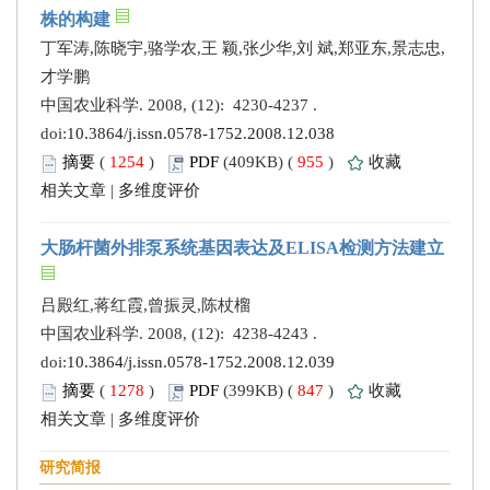
株的构建
丁军涛,陈晓宇,骆学农,王 颖,张少华,刘 斌,郑亚东,景志忠,
才学鹏
中国农业科学. 2008, (12): 4230-4237 .
doi:
10.3864/j.issn.0578-1752.2008.12.038
摘要
(
1254
)
PDF
(409KB) (
955
)
收藏
相关文章
|
多维度评价
大肠杆菌外排泵系统基因表达及ELISA检测方法建立
吕殿红,蒋红霞,曾振灵,陈杖榴
中国农业科学. 2008, (12): 4238-4243 .
doi:
10.3864/j.issn.0578-1752.2008.12.039
摘要
(
1278
)
PDF
(399KB) (
847
)
收藏
相关文章
|
多维度评价
研究简报