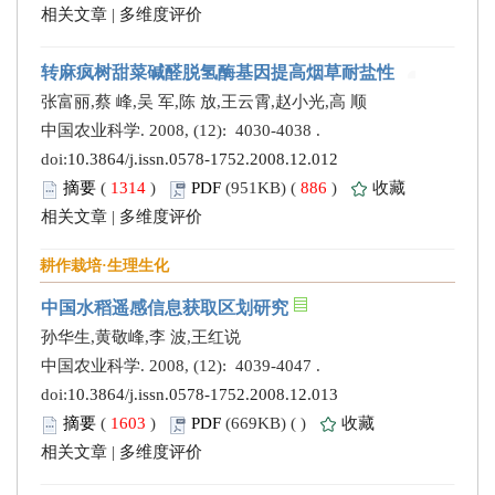
相关文章
|
多维度评价
转麻疯树甜菜碱醛脱氢酶基因提高烟草耐盐性
张富丽,蔡 峰,吴 军,陈 放,王云霄,赵小光,高 顺
中国农业科学. 2008, (12): 4030-4038 .
doi:
10.3864/j.issn.0578-1752.2008.12.012
摘要
(
1314
)
PDF
(951KB) (
886
)
收藏
相关文章
|
多维度评价
耕作栽培·生理生化
中国水稻遥感信息获取区划研究
孙华生,黄敬峰,李 波,王红说
中国农业科学. 2008, (12): 4039-4047 .
doi:
10.3864/j.issn.0578-1752.2008.12.013
摘要
(
1603
)
PDF
(669KB) (
)
收藏
相关文章
|
多维度评价