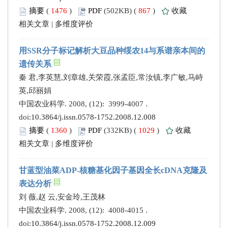
摘要
(
1476
)
PDF
(502KB) (
867
)
收藏
相关文章
|
多维度评价
用SSR分子标记解析大豆品种绥农14与系谱亲本间的
遗传关系
秦 君,李英慧,刘章雄,关荣霞,张孟臣,常汝镇,李广敏,马峙
英,邱丽娟
中国农业科学. 2008, (12): 3999-4007 .
doi:
10.3864/j.issn.0578-1752.2008.12.008
摘要
(
1360
)
PDF
(332KB) (
1029
)
收藏
相关文章
|
多维度评价
甘蓝型油菜ADP-核糖基化因子基因全长cDNA克隆及
表达分析
刘 薇,赵 云,安金玲,王茂林
中国农业科学. 2008, (12): 4008-4015 .
doi:
10.3864/j.issn.0578-1752.2008.12.009