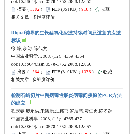
doi:
10.3864/j.issn.0578-1752.2008.12.055
摘要
(
1582
)
PDF
(351KB) (
918
)
收藏
相关文章
|
多维度评价
Diquat诱导的生长猪氧化应激持续时间及适宜的应激
标识
徐 静,余 冰,陈代文
中国农业科学. 2008, (12): 4359-4364 .
doi:
10.3864/j.issn.0578-1752.2008.12.056
摘要
(
1264
)
PDF
(310KB) (
1036
)
收藏
相关文章
|
多维度评价
检测石蜡切片中鸭病毒性肠炎病毒间接原位PCR方法
的建立
程安春,廖永洪,朱德康,汪铭书,罗启慧,贾仁勇,陈孝跃
中国农业科学. 2008, (12): 4365-4371 .
doi:
10.3864/j.issn.0578-1752.2008.12.057