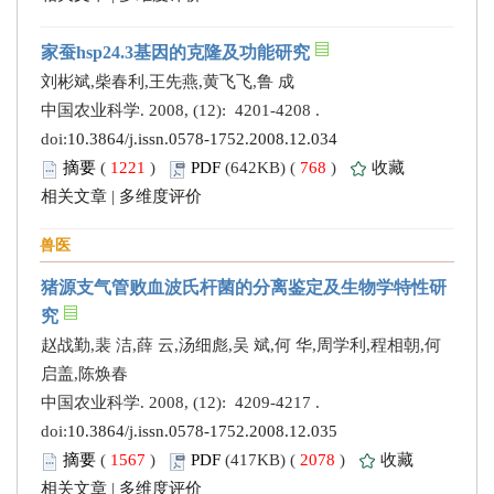
家蚕hsp24.3基因的克隆及功能研究
刘彬斌,柴春利,王先燕,黄飞飞,鲁 成
中国农业科学. 2008, (12): 4201-4208 .
doi:
10.3864/j.issn.0578-1752.2008.12.034
摘要
(
1221
)
PDF
(642KB) (
768
)
收藏
相关文章
|
多维度评价
兽医
猪源支气管败血波氏杆菌的分离鉴定及生物学特性研
究
赵战勤,裴 洁,薛 云,汤细彪,吴 斌,何 华,周学利,程相朝,何
启盖,陈焕春
中国农业科学. 2008, (12): 4209-4217 .
doi:
10.3864/j.issn.0578-1752.2008.12.035
摘要
(
1567
)
PDF
(417KB) (
2078
)
收藏
相关文章
|
多维度评价