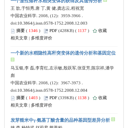
一个显性矮秆水稻突变体的获得及其遗传分析
王 歆,于恒秀,唐 丁,黄 健,龚志云,程祝宽
中国农业科学. 2008, (12): 3959-3966 .
doi:
10.3864/j.issn.0578-1752.2008.12.003
摘要
(
1346
)
PDF
(428KB) (
1137
)
收藏
相关文章
|
多维度评价
一个新的水稻隐性高秆突变体的遗传分析和基因定位
马玉银,李 磊,李育红,左示敏,殷跃军,张亚芳,陈宗祥,潘学
彪
中国农业科学. 2008, (12): 3967-3973 .
doi:
10.3864/j.issn.0578-1752.2008.12.004
摘要
(
1403
)
PDF
(339KB) (
1138
)
收藏
相关文章
|
多维度评价
发芽糙米中γ-氨基丁酸含量的品种基因型差异分析
姚 森,杨特武,赵莉君,熊善柏