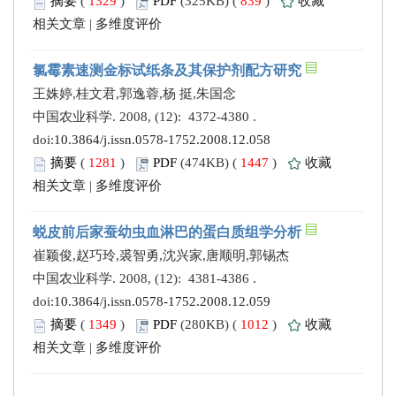
摘要
(
1329
)
PDF
(325KB) (
839
)
收藏
相关文章
|
多维度评价
氯霉素速测金标试纸条及其保护剂配方研究
王姝婷,桂文君,郭逸蓉,杨 挺,朱国念
中国农业科学. 2008, (12): 4372-4380 .
doi:
10.3864/j.issn.0578-1752.2008.12.058
摘要
(
1281
)
PDF
(474KB) (
1447
)
收藏
相关文章
|
多维度评价
蜕皮前后家蚕幼虫血淋巴的蛋白质组学分析
崔颖俊,赵巧玲,裘智勇,沈兴家,唐顺明,郭锡杰
中国农业科学. 2008, (12): 4381-4386 .
doi:
10.3864/j.issn.0578-1752.2008.12.059
摘要
(
1349
)
PDF
(280KB) (
1012
)
收藏
相关文章
|
多维度评价