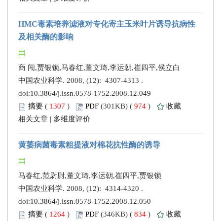
HMC毒素培养滤液对专化寄主玉米叶片诱导抗病性
及相关酶的影响
商 闯,贾银锁,马春红,董文琦,李运朝,崔四平,侯立白
中国农业科学. 2008, (12): 4307-4313 .
doi:
10.3864/j.issn.0578-1752.2008.12.049
摘要
(
1307
)
PDF
(301KB) (
974
)
收藏
相关文章
|
多维度评价
黄萎病菌毒素粗提液对棉花抗性酶的诱导
马春红,范尉尉,董文琦,李运朝,崔四平,贾银锁
中国农业科学. 2008, (12): 4314-4320 .
doi:
10.3864/j.issn.0578-1752.2008.12.050
摘要
(
1264
)
PDF
(346KB) (
834
)
收藏