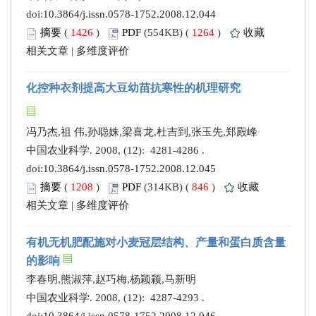
doi:
10.3864/j.issn.0578-1752.2008.12.044
摘要
(
1426
)
PDF
(554KB) (
1264
)
收藏
相关文章
|
多维度评价
化控种衣剂提高大豆幼苗抗寒性的机理研究
冯乃杰,祖 伟,孙聪姝,梁喜龙,杜吉到,张玉先,郑殿峰
中国农业科学. 2008, (12): 4281-4286 .
doi:
10.3864/j.issn.0578-1752.2008.12.045
摘要
(
1208
)
PDF
(314KB) (
846
)
收藏
相关文章
|
多维度评价
有机无机肥配施对小麦冠层结构、产量和蛋白质含量
的影响
李春明,熊淑萍,赵巧梅,杨颖颖,马新明
中国农业科学. 2008, (12): 4287-4293 .