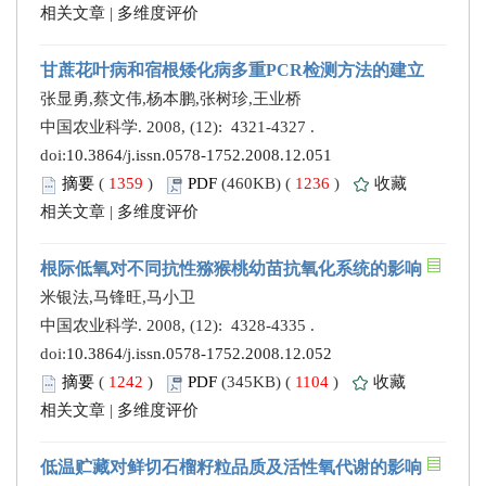
相关文章
|
多维度评价
甘蔗花叶病和宿根矮化病多重PCR检测方法的建立
张显勇,蔡文伟,杨本鹏,张树珍,王业桥
中国农业科学. 2008, (12): 4321-4327 .
doi:
10.3864/j.issn.0578-1752.2008.12.051
摘要
(
1359
)
PDF
(460KB) (
1236
)
收藏
相关文章
|
多维度评价
根际低氧对不同抗性猕猴桃幼苗抗氧化系统的影响
米银法,马锋旺,马小卫
中国农业科学. 2008, (12): 4328-4335 .
doi:
10.3864/j.issn.0578-1752.2008.12.052
摘要
(
1242
)
PDF
(345KB) (
1104
)
收藏
相关文章
|
多维度评价
低温贮藏对鲜切石榴籽粒品质及活性氧代谢的影响