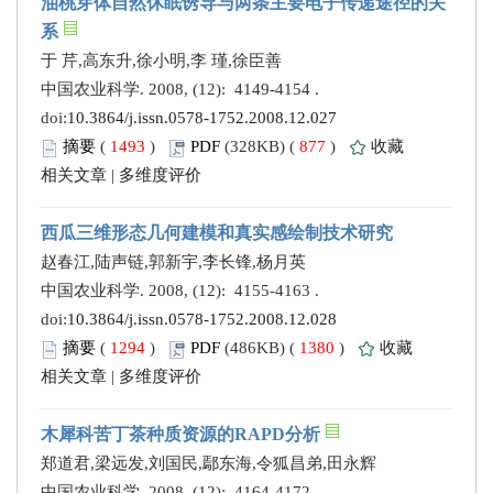
油桃芽体自然休眠诱导与两条主要电子传递途径的关
系
于 芹,高东升,徐小明,李 瑾,徐臣善
中国农业科学. 2008, (12): 4149-4154 .
doi:
10.3864/j.issn.0578-1752.2008.12.027
摘要
(
1493
)
PDF
(328KB) (
877
)
收藏
相关文章
|
多维度评价
西瓜三维形态几何建模和真实感绘制技术研究
赵春江,陆声链,郭新宇,李长锋,杨月英
中国农业科学. 2008, (12): 4155-4163 .
doi:
10.3864/j.issn.0578-1752.2008.12.028
摘要
(
1294
)
PDF
(486KB) (
1380
)
收藏
相关文章
|
多维度评价
木犀科苦丁茶种质资源的RAPD分析
郑道君,梁远发,刘国民,鄢东海,令狐昌弟,田永辉
中国农业科学. 2008, (12): 4164-4172 .