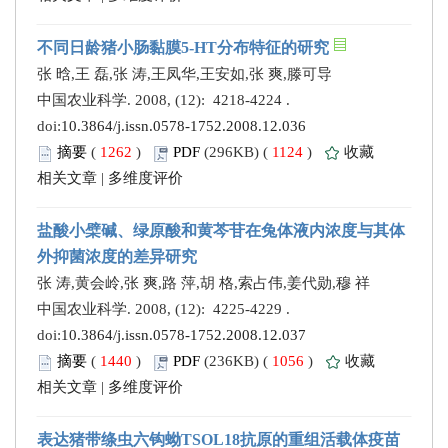
不同日龄猪小肠黏膜5-HT分布特征的研究
张 晗,王 磊,张 涛,王凤华,王安如,张 爽,滕可导
中国农业科学. 2008, (12): 4218-4224 .
doi:
10.3864/j.issn.0578-1752.2008.12.036
摘要
(
1262
)
PDF
(296KB) (
1124
)
收藏
相关文章
|
多维度评价
盐酸小檗碱、绿原酸和黄芩苷在兔体液内浓度与其体
外抑菌浓度的差异研究
张 涛,黄会岭,张 爽,路 萍,胡 格,索占伟,姜代勋,穆 祥
中国农业科学. 2008, (12): 4225-4229 .
doi:
10.3864/j.issn.0578-1752.2008.12.037
摘要
(
1440
)
PDF
(236KB) (
1056
)
收藏
相关文章
|
多维度评价
表达猪带绦虫六钩蚴TSOL18抗原的重组活载体疫苗