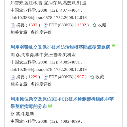
郑雪芳,蓝江林,曹 宜,肖荣凤,葛慈斌,刘 波
中国农业科学. 2008, (12): 4077-4084 .
doi:
10.3864/j.issn.0578-1752.2008.12.018
摘要
(
1332
)
PDF
(680KB) (
1302
)
收藏
相关文章
|
多维度评价
利用弱毒株交叉保护技术防治甜橙茎陷点型衰退病
周 彦,周常勇,李中安,王雪峰,刘科宏
中国农业科学. 2008, (12): 4085-4091 .
doi:
10.3864/j.issn.0578-1752.2008.12.019
摘要
(
1229
)
PDF
(409KB) (
907
)
收藏
相关文章
|
多维度评价
利用原位杂交及原位RT-PCR技术检测梨树组织中苹
果茎痘病毒的分布
赵 英,牛建新
中国农业科学. 2008, (12): 4092-4099 .