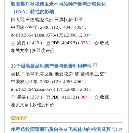
收获期对秋播糯玉米不同品种产量与淀粉糊化
（RVA）特性的影响
陆大雷,王德成,赵久然,王凤格,陆卫平
中国农业科学. 2008, (12): 4048-4054 .
doi:
10.3864/j.issn.0578-1752.2008.12.014
摘要
(
1425
)
PDF
(404KB) (
975
)
收藏
相关文章
|
多维度评价
30个甜高粱品种糖产量与氮素利用特性
吴秋平,袁翠平,姜文顺,池云花,刘 鹏,董树亭,王空军
中国农业科学. 2008, (12): 4055-4062 .
doi:
10.3864/j.issn.0578-1752.2008.12.015
摘要
(
1357
)
PDF
(416KB) (
904
)
收藏
相关文章
|
多维度评价
植物保护
水稻条纹病毒编码蛋白在灰飞虱体内的检测及其与CP