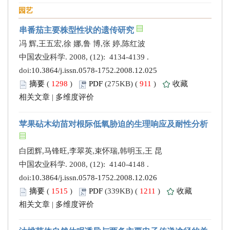
园艺
串番茄主要株型性状的遗传研究
冯 辉,王五宏,徐 娜,鲁 博,张 婷,陈红波
中国农业科学. 2008, (12): 4134-4139 .
doi:
10.3864/j.issn.0578-1752.2008.12.025
摘要
(
1298
)
PDF
(275KB) (
911
)
收藏
相关文章
|
多维度评价
苹果砧木幼苗对根际低氧胁迫的生理响应及耐性分析
白团辉,马锋旺,李翠英,束怀瑞,韩明玉,王 昆
中国农业科学. 2008, (12): 4140-4148 .
doi:
10.3864/j.issn.0578-1752.2008.12.026
摘要
(
1515
)
PDF
(339KB) (
1211
)
收藏
相关文章
|
多维度评价