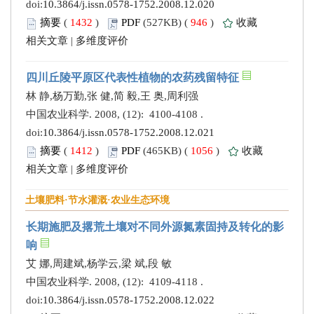
doi:
10.3864/j.issn.0578-1752.2008.12.020
摘要
(
1432
)
PDF
(527KB) (
946
)
收藏
相关文章
|
多维度评价
四川丘陵平原区代表性植物的农药残留特征
林 静,杨万勤,张 健,简 毅,王 奥,周利强
中国农业科学. 2008, (12): 4100-4108 .
doi:
10.3864/j.issn.0578-1752.2008.12.021
摘要
(
1412
)
PDF
(465KB) (
1056
)
收藏
相关文章
|
多维度评价
土壤肥料·节水灌溉·农业生态环境
长期施肥及撂荒土壤对不同外源氮素固持及转化的影
响
艾 娜,周建斌,杨学云,梁 斌,段 敏
中国农业科学. 2008, (12): 4109-4118 .
doi:
10.3864/j.issn.0578-1752.2008.12.022