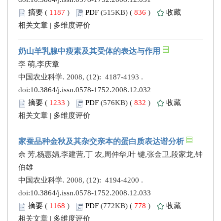
摘要
(
1187
)
PDF
(515KB) (
836
)
收藏
相关文章
|
多维度评价
奶山羊乳腺中瘦素及其受体的表达与作用
李 萌,李庆章
中国农业科学. 2008, (12): 4187-4193 .
doi:
10.3864/j.issn.0578-1752.2008.12.032
摘要
(
1233
)
PDF
(576KB) (
832
)
收藏
相关文章
|
多维度评价
家蚕品种金秋及其杂交亲本的蛋白质表达谱分析
余 芳,杨惠娟,李建营,丁 农,周仲华,叶 键,张金卫,段家龙,钟
伯雄
中国农业科学. 2008, (12): 4194-4200 .
doi:
10.3864/j.issn.0578-1752.2008.12.033
摘要
(
1168
)
PDF
(772KB) (
778
)
收藏
相关文章
|
多维度评价