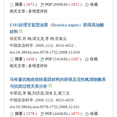
摘要
(
1672
)
PDF
(898KB) (
1012
)
收藏
相关文章
|
多维度评价
EMS处理甘蓝型油菜（Brassica napus）获得高油酸
材料
张宏军,肖 钢,谭太龙,李 栒,官春云
中国农业科学. 2008, (12): 4016-4022 .
doi:
10.3864/j.issn.0578-1752.2008.12.010
摘要
(
1438
)
PDF
(541KB) (
1187
)
收藏
相关文章
|
多维度评价
马铃薯抗晚疫病转基因材料的获得及活性氧清除酶系
与抗病过程关系分析
辛翠花,李 颖,刘庆昌,屈冬玉,黄三文
中国农业科学. 2008, (12): 4023-4029 .
doi:
10.3864/j.issn.0578-1752.2008.12.011
摘要
(
1278
)
PDF
(444KB) (
1073
)
收藏