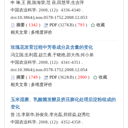
申 琳,王 茜,陈海荣,范 蓓,田慧琴,生吉萍
中国农业科学. 2008, (12): 4336-4340 .
doi:
10.3864/j.issn.0578-1752.2008.12.053
摘要
(
1342
)
PDF
(327KB) (
793
)
收藏
相关文章
|
多维度评价
玫瑰花发育过程中芳香成分及含量的变化
冯立国,生利霞,赵兰勇,于晓艳,邵大伟,何小弟
中国农业科学. 2008, (12): 4341-4351 .
doi:
10.3864/j.issn.0578-1752.2008.12.054
摘要
(
1749
)
PDF
(362KB) (
2900
)
收藏
相关文章
|
多维度评价
玉米湿磨、乳酸菌发酵及挤压膨化处理后淀粉组成的
变化
曾 洁,李新华,孙俊良,李光磊,郑煜焱,赵秀红
中国农业科学. 2008, (12): 4352-4358 .