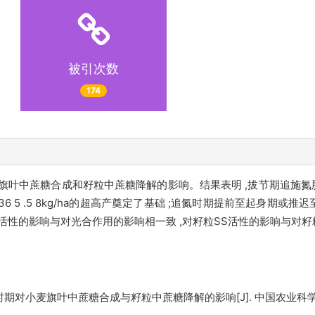
被引次数
174
旗叶中蔗糖合成和籽粒中蔗糖降解的影响。结果表明 ,拔节期追施氮肥
36 5 .5 8kg/ha的超高产奠定了基础 ;追氮时期提前至起身期
S活性的影响与对光合作用的影响相一致 ,对籽粒SS活性的影响与对
对小麦旗叶中蔗糖合成与籽粒中蔗糖降解的影响[J]. 中国农业科学, 2002, 