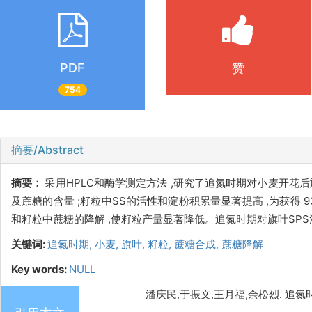
PDF
赞
754
摘要/Abstract
摘要：
采用HPLC和酶学测定方法 ,研究了追氮时期对小麦开花后
及蔗糖的含量 ;籽粒中SS的活性和淀粉积累量显著提高 ,为获得 9
和籽粒中蔗糖的降解 ,使籽粒产量显著降低。追氮时期对旗叶SP
关键词:
追氮时期,
小麦,
旗叶,
籽粒,
蔗糖合成,
蔗糖降解
Key words:
NULL
潘庆民,于振文,王月福,余松烈. 追氮时期