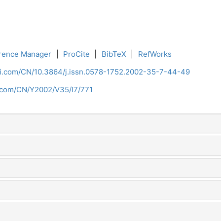
rence Manager
|
ProCite
|
BibTeX
|
RefWorks
ci.com/CN/10.3864/j.issn.0578-1752.2002-35-7-44-49
i.com/CN/Y2002/V35/I7/771