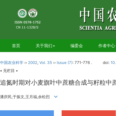
首页
关于我们
编委会
作者中心
中国农业科学
››
2002
,
Vol. 35
››
Issue (7)
: 771-776 .
doi:
10
• 无栏目 •
追氮时期对小麦旗叶中蔗糖合成与籽粒中
潘庆民,于振文,王月福,余松烈