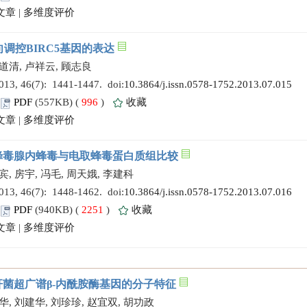
文章
|
多维度评价
靶向调控BIRC5基因的表达
龚道清, 卢祥云, 顾志良
 46(7): 1441-1447. doi:
10.3864/j.issn.0578-1752.2013.07.015
PDF
(557KB) (
996
)
收藏
文章
|
多维度评价
蜂毒腺内蜂毒与电取蜂毒蛋白质组比较
宾, 房宇, 冯毛, 周天娥, 李建科
 46(7): 1448-1462. doi:
10.3864/j.issn.0578-1752.2013.07.016
PDF
(940KB) (
2251
)
收藏
文章
|
多维度评价
菌超广谱β-内酰胺酶基因的分子特征
华, 刘建华, 刘珍珍, 赵宜双, 胡功政