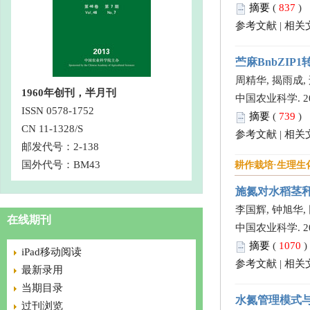
摘要
(
837
)
参考文献
|
相关
苎麻BnbZI
周精华, 揭雨成,
1960年创刊，半月刊
中国农业科学. 2013,
ISSN 0578-1752
摘要
(
739
)
CN 11-1328/S
参考文献
|
相关
邮发代号：2-138
国外代号：BM43
耕作栽培·生理生
施氮对水稻茎
李国辉, 钟旭华,
在线期刊
中国农业科学. 2013,
摘要
(
1070
iPad移动阅读
参考文献
|
相关
最新录用
当期目录
水氮管理模式与
过刊浏览