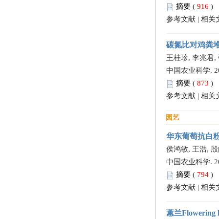
摘要
(
916
)
参考文献
|
相关
碳氮比对鸡粪
王桂珍, 李兆君,
中国农业科学. 2013,
摘要
(
873
)
参考文献
|
相关
园艺
华东葡萄抗白粉
侯鸿敏, 王浩, 殷
中国农业科学. 2013,
摘要
(
794
)
参考文献
|
相关
蕙兰Floweri