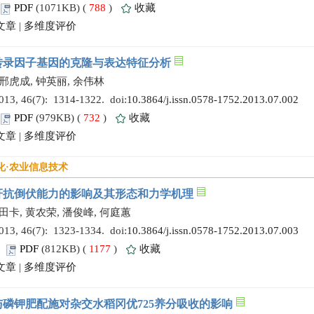
PDF
(1071KB) (
788
)
收藏
文章
|
多维度评价
P1转录因子基因的克隆与表达特征分析
 邢虎成, 钟英丽, 余伟林
 46(7): 1314-1322. doi:
10.3864/j.issn.0578-1752.2013.07.002
PDF
(979KB) (
732
)
收藏
文章
|
多维度评价
化·农业信息技术
秆抗倒伏能力的影响及其形态和力学机理
 田卡, 黄农荣, 潘俊峰, 何庭蕙
 46(7): 1323-1334. doi:
10.3864/j.issn.0578-1752.2013.07.003
)
PDF
(812KB) (
1177
)
收藏
文章
|
多维度评价
磷钾肥配施对杂交水稻冈优725养分吸收的影响