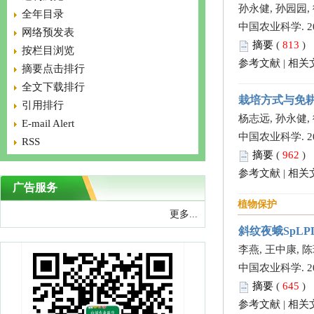
孙永健, 孙园园, 
全年目录
中国农业科学. 2013,
网络预发表
摘要
(
813
)
按栏目浏览
参考文献
|
相关
摘要点击排行
全文下载排行
栽培方式与免耕
引用排行
杨志远, 孙永健, 
E-mail Alert
中国农业科学. 2013,
RSS
摘要
(
962
)
参考文献
|
相关
广告服务
植物保护
更多...
斜纹夜蛾SpL
李燕, 王中康, 
中国农业科学. 2013,
摘要
(
645
)
参考文献
|
相关