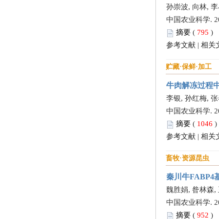
孙崇波, 向林, 李
中国农业科学. 2013,
摘要
(
795
)
参考文献
|
相关
贮藏·保鲜·加工
牛肉解冻过程
李银, 孙红梅, 
中国农业科学. 2013,
摘要
(
1046
参考文献
|
相关
畜牧·资源昆虫
秦川牛FABP
魏胜娟, 昝林森, 
中国农业科学. 2013,
摘要
(
952
)