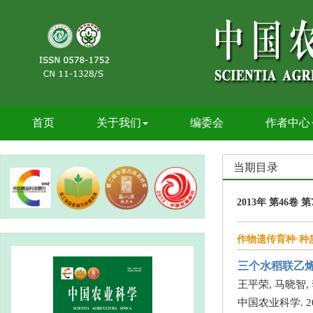
首页
关于我们
编委会
作者中心
当期目录
2013年 第46卷 第
作物遗传育种·种
三个水稻联乙
王平荣, 马晓智,
中国农业科学. 2013,