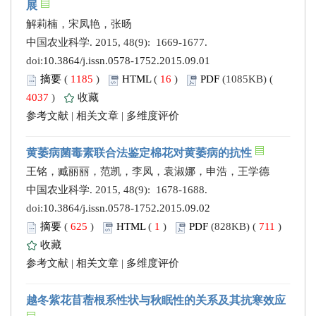
展
解莉楠，宋凤艳，张旸
中国农业科学. 2015, 48(9): 1669-1677.
doi:
10.3864/j.issn.0578-1752.2015.09.01
摘要
(
1185
)
HTML
(
16
)
PDF
(1085KB) (
4037
)
收藏
参考文献
|
相关文章
|
多维度评价
黄萎病菌毒素联合法鉴定棉花对黄萎病的抗性
王铭，臧丽丽，范凯，李凤，袁淑娜，申浩，王学德
中国农业科学. 2015, 48(9): 1678-1688.
doi:
10.3864/j.issn.0578-1752.2015.09.02
摘要
(
625
)
HTML
(
1
)
PDF
(828KB) (
711
)
收藏
参考文献
|
相关文章
|
多维度评价
越冬紫花苜蓿根系性状与秋眠性的关系及其抗寒效应