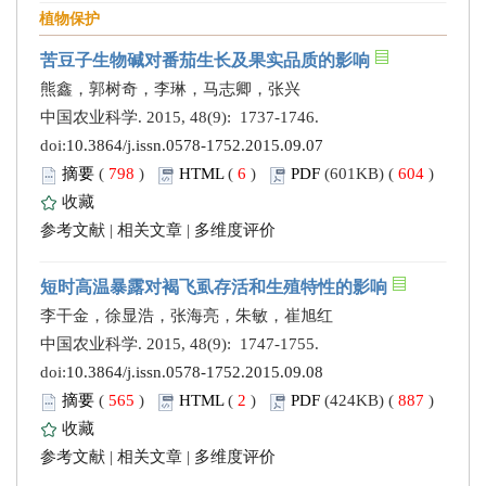
植物保护
苦豆子生物碱对番茄生长及果实品质的影响
熊鑫，郭树奇，李琳，马志卿，张兴
中国农业科学. 2015, 48(9): 1737-1746.
doi:
10.3864/j.issn.0578-1752.2015.09.07
摘要
(
798
)
HTML
(
6
)
PDF
(601KB) (
604
)
收藏
参考文献
|
相关文章
|
多维度评价
短时高温暴露对褐飞虱存活和生殖特性的影响
李干金，徐显浩，张海亮，朱敏，崔旭红
中国农业科学. 2015, 48(9): 1747-1755.
doi:
10.3864/j.issn.0578-1752.2015.09.08
摘要
(
565
)
HTML
(
2
)
PDF
(424KB) (
887
)
收藏
参考文献
|
相关文章
|
多维度评价