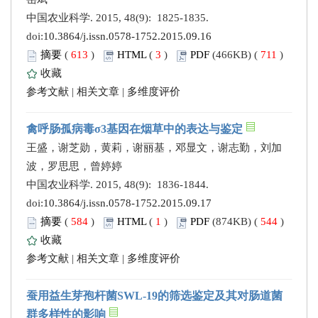
中国农业科学. 2015, 48(9): 1825-1835.
doi:
10.3864/j.issn.0578-1752.2015.09.16
摘要
(
613
)
HTML
(
3
)
PDF
(466KB) (
711
)
收藏
参考文献
|
相关文章
|
多维度评价
禽呼肠孤病毒σ3基因在烟草中的表达与鉴定
王盛，谢芝勋，黄莉，谢丽基，邓显文，谢志勤，刘加
波，罗思思，曾婷婷
中国农业科学. 2015, 48(9): 1836-1844.
doi:
10.3864/j.issn.0578-1752.2015.09.17
摘要
(
584
)
HTML
(
1
)
PDF
(874KB) (
544
)
收藏
参考文献
|
相关文章
|
多维度评价
蚕用益生芽孢杆菌SWL-19的筛选鉴定及其对肠道菌
群多样性的影响