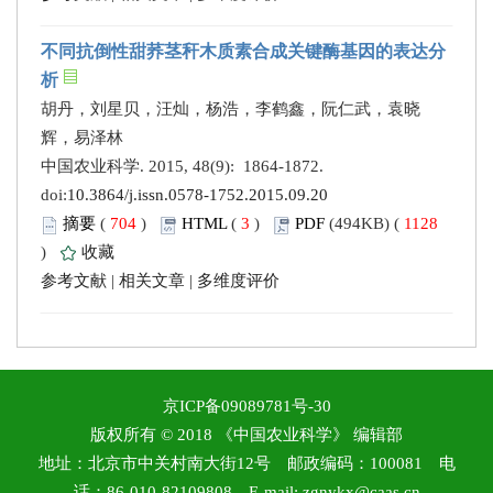
不同抗倒性甜荞茎秆木质素合成关键酶基因的表达分
析
胡丹，刘星贝，汪灿，杨浩，李鹤鑫，阮仁武，袁晓
辉，易泽林
中国农业科学. 2015, 48(9): 1864-1872.
doi:
10.3864/j.issn.0578-1752.2015.09.20
摘要
(
704
)
HTML
(
3
)
PDF
(494KB) (
1128
)
收藏
参考文献
|
相关文章
|
多维度评价
京ICP备09089781号-30
版权所有 © 2018 《中国农业科学》 编辑部
地址：北京市中关村南大街12号 邮政编码：100081 电
话：86-010-82109808 E-mail: zgnykx@caas.cn