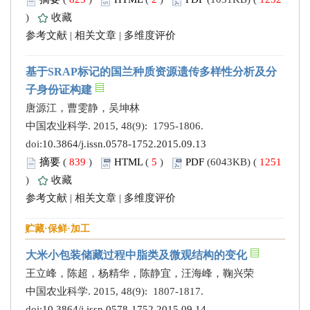
)
收藏
参考文献
|
相关文章
|
多维度评价
基于SRAP标记的国兰种质资源遗传多样性分析及分
子身份证构建
唐源江，曹雯静，吴坤林
中国农业科学. 2015, 48(9): 1795-1806.
doi:
10.3864/j.issn.0578-1752.2015.09.13
摘要
(
839
)
HTML
(
5
)
PDF
(6043KB) (
1251
)
收藏
参考文献
|
相关文章
|
多维度评价
贮藏·保鲜·加工
大米小包装储藏过程中脂类及微观结构的变化
王立峰，陈超，杨精华，陈静宜，汪海峰，鞠兴荣
中国农业科学. 2015, 48(9): 1807-1817.
doi:
10.3864/j.issn.0578-1752.2015.09.14