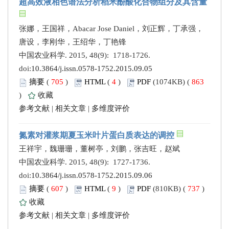
超高效液相色谱法分析稻米酚酸化合物组分及其含量
张娜，王国祥，Abacar Jose Daniel，刘正辉，丁承强，
唐设，李刚华，王绍华，丁艳锋
中国农业科学. 2015, 48(9): 1718-1726.
doi:
10.3864/j.issn.0578-1752.2015.09.05
摘要
(
705
)
HTML
(
4
)
PDF
(1074KB) (
863
)
收藏
参考文献
|
相关文章
|
多维度评价
氮素对灌浆期夏玉米叶片蛋白质表达的调控
王祥宇，魏珊珊，董树亭，刘鹏，张吉旺，赵斌
中国农业科学. 2015, 48(9): 1727-1736.
doi:
10.3864/j.issn.0578-1752.2015.09.06
摘要
(
607
)
HTML
(
9
)
PDF
(810KB) (
737
)
收藏
参考文献
|
相关文章
|
多维度评价