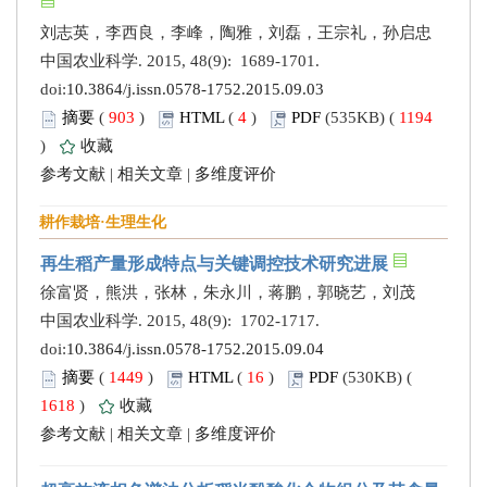
刘志英，李西良，李峰，陶雅，刘磊，王宗礼，孙启忠
中国农业科学. 2015, 48(9): 1689-1701.
doi:
10.3864/j.issn.0578-1752.2015.09.03
摘要
(
903
)
HTML
(
4
)
PDF
(535KB) (
1194
)
收藏
参考文献
|
相关文章
|
多维度评价
耕作栽培·生理生化
再生稻产量形成特点与关键调控技术研究进展
徐富贤，熊洪，张林，朱永川，蒋鹏，郭晓艺，刘茂
中国农业科学. 2015, 48(9): 1702-1717.
doi:
10.3864/j.issn.0578-1752.2015.09.04
摘要
(
1449
)
HTML
(
16
)
PDF
(530KB) (
1618
)
收藏
参考文献
|
相关文章
|
多维度评价