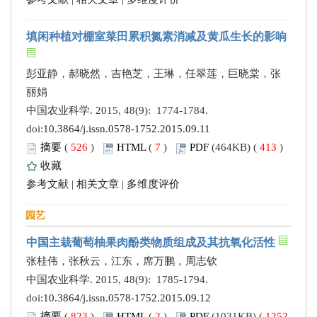
填闲种植对棚室菜田累积氮素消减及黄瓜生长的影响
彭亚静，郝晓然，吉艳芝，王琳，任翠莲，巨晓棠，张
丽娟
中国农业科学. 2015, 48(9): 1774-1784.
doi:
10.3864/j.issn.0578-1752.2015.09.11
摘要
(
526
)
HTML
(
7
)
PDF
(464KB) (
413
)
收藏
参考文献
|
相关文章
|
多维度评价
园艺
中国主栽葡萄柚果肉酚类物质组成及其抗氧化活性
张桂伟，张秋云，江东，席万鹏，周志钦
中国农业科学. 2015, 48(9): 1785-1794.
doi:
10.3864/j.issn.0578-1752.2015.09.12
摘要
(
823
)
HTML
(
2
)
PDF
(1031KB) (
1252