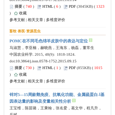
摘要
(
740
)
HTML
(
6
)
PDF
(3045KB) (
1323
)
收藏
参考文献
|
相关文章
|
多维度评价
畜牧·兽医·资源昆虫
POMC在不同毛色绵羊皮肤中的表达与定位
马淑慧，李亚楠，赫晓燕，王海东，杨磊，董常生
中国农业科学. 2015, 48(9): 1818-1824.
doi:
10.3864/j.issn.0578-1752.2015.09.15
摘要
(
730
)
HTML
(
1
)
PDF
(855KB) (
1015
)
收藏
参考文献
|
相关文章
|
多维度评价
锌对5—15周龄鹅免疫、抗氧化功能、金属硫蛋白-Ⅰ基
因表达量的影响及变量相关性分析
王宝维，陈苗璐，王秉翰，张名爱，葛文华，程凡升，
岳斌