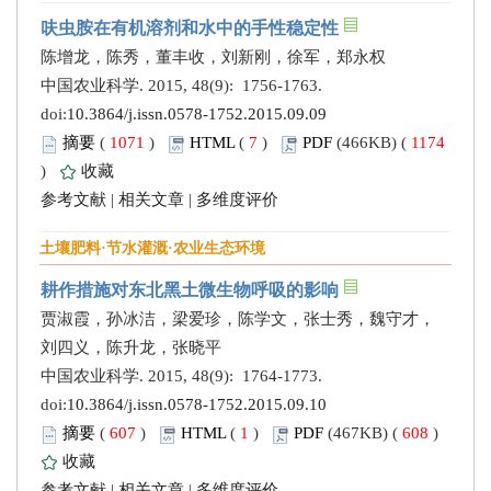
呋虫胺在有机溶剂和水中的手性稳定性
陈增龙，陈秀，董丰收，刘新刚，徐军，郑永权
中国农业科学. 2015, 48(9): 1756-1763.
doi:
10.3864/j.issn.0578-1752.2015.09.09
摘要
(
1071
)
HTML
(
7
)
PDF
(466KB) (
1174
)
收藏
参考文献
|
相关文章
|
多维度评价
土壤肥料·节水灌溉·农业生态环境
耕作措施对东北黑土微生物呼吸的影响
贾淑霞，孙冰洁，梁爱珍，陈学文，张士秀，魏守才，
刘四义，陈升龙，张晓平
中国农业科学. 2015, 48(9): 1764-1773.
doi:
10.3864/j.issn.0578-1752.2015.09.10
摘要
(
607
)
HTML
(
1
)
PDF
(467KB) (
608
)
收藏
参考文献
|
相关文章
|
多维度评价