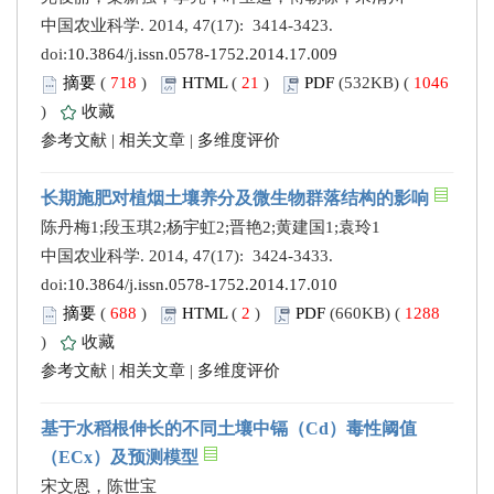
中国农业科学. 2014, 47(17): 3414-3423.
doi:
10.3864/j.issn.0578-1752.2014.17.009
摘要
(
718
)
HTML
(
21
)
PDF
(532KB) (
1046
)
收藏
参考文献
|
相关文章
|
多维度评价
长期施肥对植烟土壤养分及微生物群落结构的影响
陈丹梅1;段玉琪2;杨宇虹2;晋艳2;黄建国1;袁玲1
中国农业科学. 2014, 47(17): 3424-3433.
doi:
10.3864/j.issn.0578-1752.2014.17.010
摘要
(
688
)
HTML
(
2
)
PDF
(660KB) (
1288
)
收藏
参考文献
|
相关文章
|
多维度评价
基于水稻根伸长的不同土壤中镉（Cd）毒性阈值
（ECx）及预测模型
宋文恩，陈世宝