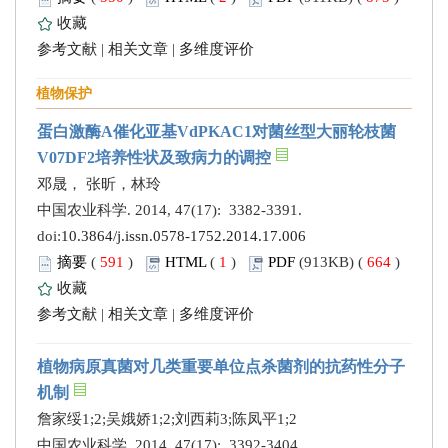
收藏
参考文献
|
相关文章
|
多维度评价
植物保护
蛋白激酶A催化亚基VdPKAC1对菌丝型大丽轮枝菌
V07DF2培养性状及致病力的调控
邓晟， 张昕，林玲
中国农业科学. 2014, 47(17): 3382-3391.
doi:
10.3864/j.issn.0578-1752.2014.17.006
摘要
(
591
)
HTML
(
1
)
PDF
(913KB) (
664
)
收藏
参考文献
|
相关文章
|
多维度评价
植物病原真菌对几类重要单位点杀菌剂的抗药性分子
机制
詹家绥1;2;吴娥娇1;2;刘西莉3;陈凤平1;2
中国农业科学. 2014, 47(17): 3392-3404.