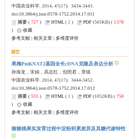
中国农业科学. 2014, 47(17): 3434-3443.
doi:
10.3864/j.issn.0578-1752.2014.17.011
摘要
(
727
)
HTML
(
2
)
PDF
(565KB) (
1378
)
收藏
参考文献
|
相关文章
|
多维度评价
园艺
果梅PmKNAT2基因全长cDNA克隆及表达分析
孙海龙，宋娟，高志红，倪照君，章镇
中国农业科学. 2014, 47(17): 3444-3452.
doi:
10.3864/j.issn.0578-1752.2014.17.012
摘要
(
555
)
HTML
(
1
)
PDF
(1052KB) (
758
)
收藏
参考文献
|
相关文章
|
多维度评价
猕猴桃果实发育过程中淀粉积累差异及其糖代谢特性