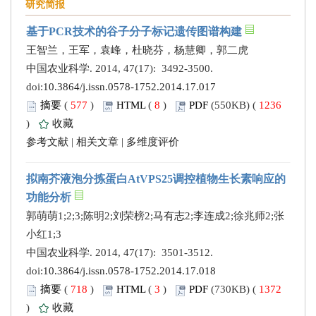
研究简报
基于PCR技术的谷子分子标记遗传图谱构建
王智兰，王军，袁峰，杜晓芬，杨慧卿，郭二虎
中国农业科学. 2014, 47(17): 3492-3500.
doi:
10.3864/j.issn.0578-1752.2014.17.017
摘要
(
577
)
HTML
(
8
)
PDF
(550KB) (
1236
)
收藏
参考文献
|
相关文章
|
多维度评价
拟南芥液泡分拣蛋白AtVPS25调控植物生长素响应的
功能分析
郭萌萌1;2;3;陈明2;刘荣榜2;马有志2;李连成2;徐兆师2;张
小红1;3
中国农业科学. 2014, 47(17): 3501-3512.
doi:
10.3864/j.issn.0578-1752.2014.17.018
摘要
(
718
)
HTML
(
3
)
PDF
(730KB) (
1372
)
收藏