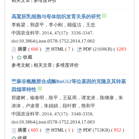
相关文章
|
多维度评价
高粱胚乳细胞与母体组织发育关系的研究
李栋梁，荆彦平，李小刚，顾蕴洁，王忠
中国农业科学. 2014, 47(17): 3336-3347.
doi:
10.3864/j.issn.0578-1752.2014.17.002
摘要
(
666
)
HTML
(
7
)
PDF
(2169KB) (
1283
)
收藏
参考文献
|
相关文章
|
多维度评价
苎麻谷氨酰胺合成酶BnGS2等位基因的克隆及其转基
因烟草特性
郑建树，喻春明，陈平，王延周，谭龙涛，陈继康，朱
涛涛，卢凌霄，朱娟娟，段叶辉，熊和平
中国农业科学. 2014, 47(17): 3348-3358.
doi:
10.3864/j.issn.0578-1752.2014.17.003
摘要
(
605
)
HTML
(
1
)
PDF
(753KB) (
952
)
收藏