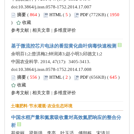
doi:
10.3864/j.issn.0578-1752.2014.17.007
摘要
(
864
)
HTML
(
5
)
PDF
(772KB) (
1950
)
收藏
参考文献
|
相关文章
|
多维度评价
基于微流控芯片电泳的番茄黄化曲叶病毒快速检测
余明芬1;2;曾洪梅2;钟润涛3;赵小明3;邱德文1;2
中国农业科学. 2014, 47(17): 3405-3413.
doi:
10.3864/j.issn.0578-1752.2014.17.008
摘要
(
556
)
HTML
(
2
)
PDF
(656KB) (
645
)
收藏
参考文献
|
相关文章
|
多维度评价
土壤肥料·节水灌溉·农业生态环境
中国水稻产量和氮素吸收量对高效氮肥响应的整合分
析
苑俊丽，梁新强，李亮，叶玉适，傅朝栋，宋清川