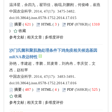
温泽星，余四九，翟羽佳，杨琨,刘鹏刚，何俊峰，崔燕
中国农业科学. 2014, 47(17): 3475-3482.
doi:
10.3864/j.issn.0578-1752.2014.17.015
摘要
(
621
)
HTML
(
3
)
PDF
(878KB) (
1310
)
收藏
参考文献
|
相关文章
|
多维度评价
沙门氏菌和聚肌胞处理条件下鸡免疫相关候选基因
mRNA表达特性
孙艳，李建超，李鹏，郑麦青，刘冉冉，李庆贺，文
杰，赵桂苹
中国农业科学. 2014, 47(17): 3483-3491.
doi:
10.3864/j.issn.0578-1752.2014.17.016
摘要
(
487
)
HTML
(
4
)
PDF
(568KB) (
525
)
收藏
参考文献
|
相关文章
|
多维度评价