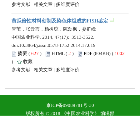
参考文献
|
相关文章
|
多维度评价
黄瓜倍性材料创制及染色体组成的FISH鉴定
管苇，张云霞，杨树琼，陈劲枫，娄群峰
中国农业科学. 2014, 47(17): 3513-3522.
doi:
10.3864/j.issn.0578-1752.2014.17.019
摘要
(
627
)
HTML
(
2
)
PDF
(804KB) (
1002
)
收藏
参考文献
|
相关文章
|
多维度评价
京ICP备09089781号-30
版权所有 © 2018 《中国农业科学》 编辑部
地址：北京市中关村南大街12号 邮政编码：100081 电
话：86-010-82109808 E-mail: zgnykx@caas.cn
本系统由
北京玛格泰克科技发展有限公司
设计开发