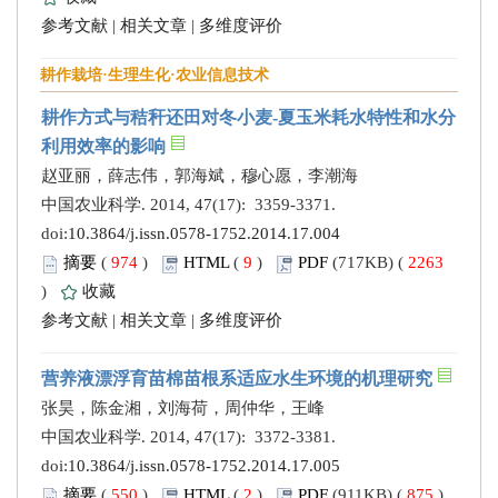
参考文献
|
相关文章
|
多维度评价
耕作栽培·生理生化·农业信息技术
耕作方式与秸秆还田对冬小麦-夏玉米耗水特性和水分
利用效率的影响
赵亚丽，薛志伟，郭海斌，穆心愿，李潮海
中国农业科学. 2014, 47(17): 3359-3371.
doi:
10.3864/j.issn.0578-1752.2014.17.004
摘要
(
974
)
HTML
(
9
)
PDF
(717KB) (
2263
)
收藏
参考文献
|
相关文章
|
多维度评价
营养液漂浮育苗棉苗根系适应水生环境的机理研究
张昊，陈金湘，刘海荷，周仲华，王峰
中国农业科学. 2014, 47(17): 3372-3381.
doi:
10.3864/j.issn.0578-1752.2014.17.005
摘要
(
550
)
HTML
(
2
)
PDF
(911KB) (
875
)