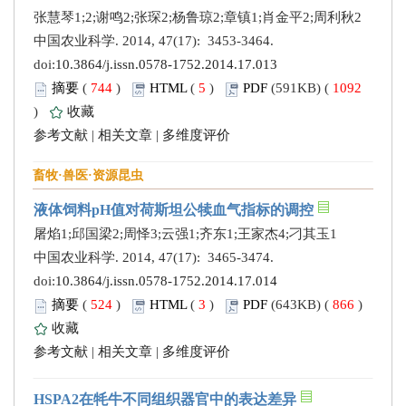
张慧琴1;2;谢鸣2;张琛2;杨鲁琼2;章镇1;肖金平2;周利秋2
中国农业科学. 2014, 47(17): 3453-3464.
doi:
10.3864/j.issn.0578-1752.2014.17.013
摘要
(
744
)
HTML
(
5
)
PDF
(591KB) (
1092
)
收藏
参考文献
|
相关文章
|
多维度评价
畜牧·兽医·资源昆虫
液体饲料pH值对荷斯坦公犊血气指标的调控
屠焰1;邱国梁2;周怿3;云强1;齐东1;王家杰4;刁其玉1
中国农业科学. 2014, 47(17): 3465-3474.
doi:
10.3864/j.issn.0578-1752.2014.17.014
摘要
(
524
)
HTML
(
3
)
PDF
(643KB) (
866
)
收藏
参考文献
|
相关文章
|
多维度评价
HSPA2在牦牛不同组织器官中的表达差异