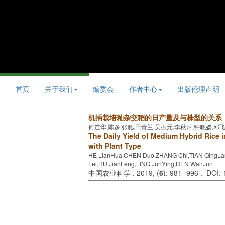
首页
关于我们
编委会
作者中心
出版伦理声明
机插栽培籼杂交稻的日产量及与株型的关系
何连华,陈多,张驰,田青兰,吴振元,李秋萍,钟晓媛,邓
The Daily Yield of Medium Hybrid Rice 
with Plant Type
HE LianHua,CHEN Duo,ZHANG Chi,TIAN QingLa
Fei,HU JianFeng,LING JunYing,REN WanJun
中国农业科学 . 2019, (
6
): 981 -996 . DOI: