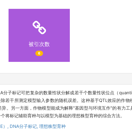
被引次数
6
记可把复杂的数量性状分解成若干个数量性状位点（quantitative 
将去除若干所测定模型输入参数的随机误差。这种基于QTL效应的作
异。另一方面，作物模型能成为解释"基因型与环境互作"的有力工
一个将标记辅助育种与以模型为基础的理想株型育种的综合方法。
E）,
DNA分子标记,
理想株型育种