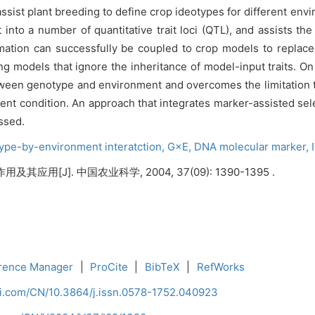
ist plant breeding to define crop ideotypes for different envir
into a number of quantitative trait loci (QTL), and assists the
ormation can successfully be coupled to crop models to repl
ng models that ignore the inheritance of model-input traits. O
 between genotype and environment and overcomes the limitatio
ent condition. An approach that integrates marker-assisted se
ssed.
ype-by-environment interatction,
G×E,
DNA molecular marker,
用[J]. 中国农业科学, 2004, 37(09): 1390-1395 .
rence Manager
|
ProCite
|
BibTeX
|
RefWorks
ci.com/CN/10.3864/j.issn.0578-1752.040923