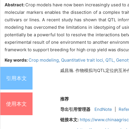
Abstract:
Crop models have now been increasingly used to ass
molecular markers enables the dissection of a complex trait 
cultivars or lines. A recent study has shown that QTL inf
modeling has overcomed the limitations in ideotyping of usi
potentially be a powerful tool to resolve the interactions
experimental result of one environment to another environm
framework to support breeding for high crop yield was discu
Key words:
Crop modeling,
Quantitative trait loci,
QTL,
Genot
戚昌瀚. 作物模拟与QTL定位的互补作用及其应
引用本文
推荐
使用本文
导出引用管理器
EndNote
|
Refe
链接本文:
https://www.chinaagris