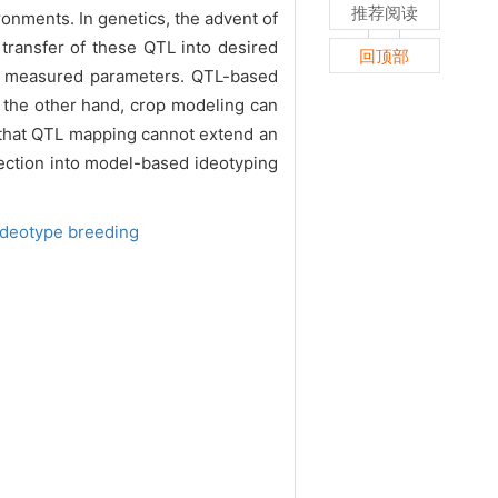
推荐阅读
onments. In genetics, the advent of
 transfer of these QTL into desired
回顶部
ace measured parameters. QTL-based
n the other hand, crop modeling can
n that QTL mapping cannot extend an
lection into model-based ideotyping
Ideotype breeding