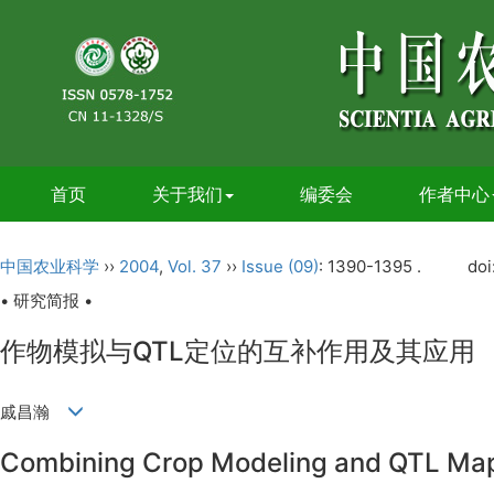
首页
关于我们
编委会
作者中心
中国农业科学
››
2004
,
Vol. 37
››
Issue (09)
: 1390-1395 .
doi
• 研究简报 •
作物模拟与QTL定位的互补作用及其应用
戚昌瀚
Combining Crop Modeling and QTL Mappi