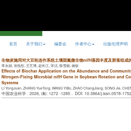
首页
关于我们
编委会
作者中心
出版伦理声明
生物炭施用对大豆轮连作系统土壤固氮微生物
nifH
基因丰度及群落组成
李永娟, 张悦彤, 王艺博, 赵长江, 宋洁, 陈雪丽, 姚钦
Effects of Biochar Application on the Abundance and Communit
Nitrogen-Fixing Microbial
nifH
Gene in Soybean Rotation and C
Systems
LI YongJuan, ZHANG YueTong, WANG YiBo, ZHAO ChangJiang, SONG Jie, CHEN
中国农业科学 . 2026, (
6
): 1272 -1285 . DOI: 10.3864/j.issn.0578-175