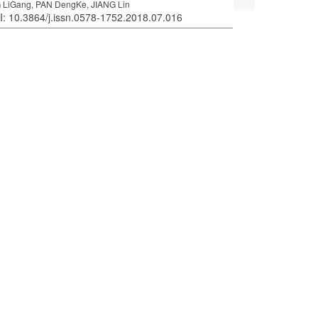
LiGang, PAN DengKe, JIANG Lin
I: 10.3864/j.issn.0578-1752.2018.07.016