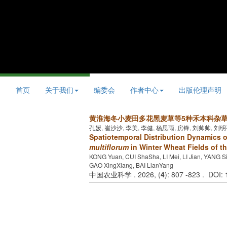
首页
关于我们
编委会
作者中心
出版伦理声明
黄淮海冬小麦田多花黑麦草等5种禾本科杂
孔媛, 崔沙沙, 李美, 李健, 杨思雨, 房锋, 刘帅帅, 刘
Spatiotemporal Distribution Dynamics 
multiflorum
in Winter Wheat Fields of t
KONG Yuan, CUI ShaSha, LI Mei, LI Jian, YANG S
GAO XingXiang, BAI LianYang
中国农业科学 . 2026, (
4
): 807 -823 . DOI: