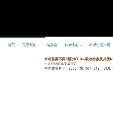
首页
关于我们
编委会
作者中心
出版伦理声明
水稻苗期不同时段NO_3~-吸收特点及其受NH
封克,汪晓丽,陈平,盛海君
中国农业科学 . 2003, (
3
): 307 -312 . DOI: