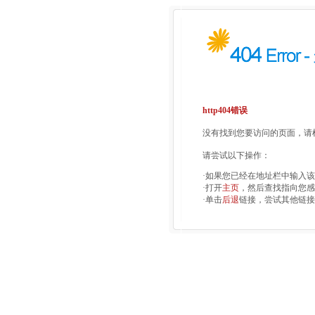
http404错误
没有找到您要访问的页面，请检
请尝试以下操作：
·如果您已经在地址栏中输入
·打开
主页
，然后查找指向您感
·单击
后退
链接，尝试其他链接