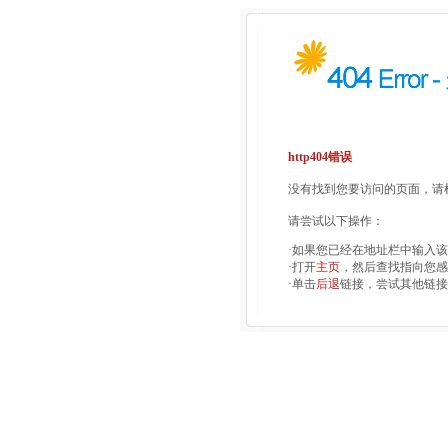
http404错误
没有找到您要访问的页面，请检
请尝试以下操作：
·如果您已经在地址栏中输入
·打开
主页
，然后查找指向您感
·单击
后退
链接，尝试其他链接