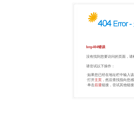
http404错误
没有找到您要访问的页面，请检
请尝试以下操作：
·如果您已经在地址栏中输入
·打开
主页
，然后查找指向您感
·单击
后退
链接，尝试其他链接