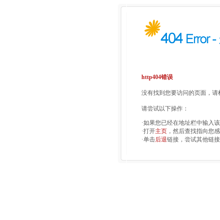
http404错误
没有找到您要访问的页面，请检
请尝试以下操作：
·如果您已经在地址栏中输入
·打开
主页
，然后查找指向您感
·单击
后退
链接，尝试其他链接