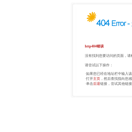
http404错误
没有找到您要访问的页面，请检
请尝试以下操作：
·如果您已经在地址栏中输入
·打开
主页
，然后查找指向您感
·单击
后退
链接，尝试其他链接