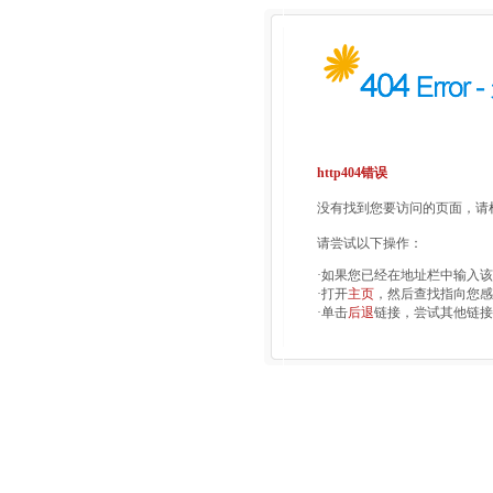
http404错误
没有找到您要访问的页面，请检
请尝试以下操作：
·如果您已经在地址栏中输入
·打开
主页
，然后查找指向您感
·单击
后退
链接，尝试其他链接