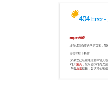
http404错误
没有找到您要访问的页面，请检
请尝试以下操作：
·如果您已经在地址栏中输入
·打开
主页
，然后查找指向您感
·单击
后退
链接，尝试其他链接